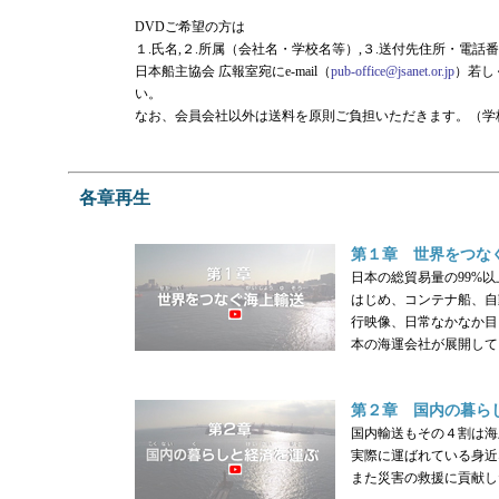
DVDご希望の方は
１.氏名,２.所属（会社名・学校名等）,３.送付先住所・電話番
日本船主協会 広報室宛にe-mail（
pub-office@jsanet.or.jp
）若しく
い。
なお、会員会社以外は送料を原則ご負担いただきます。（学
各章再生
第１章 世界をつな
日本の総貿易量の99%
はじめ、コンテナ船、自
行映像、日常なかなか目
本の海運会社が展開して
第２章 国内の暮ら
国内輸送もその４割は海
実際に運ばれている身近
また災害の救援に貢献し