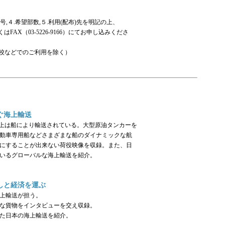
号,４.希望部数,５.利用(配布)先を明記の上、
はFAX（03-5226-9166）にてお申し込みくださ
校などでのご利用を除く）
ぐ海上輸送
以上は船により輸送されている。大型原油タンカーを
動車専用船などさまざまな船のダイナミックな航
にすることが出来ない荷役映像を収録。また、日
いるグローバルな海上輸送を紹介。
しと経済を運ぶ
上輸送が担う。
な貨物をインタビューを交え収録。
た日本の海上輸送を紹介。