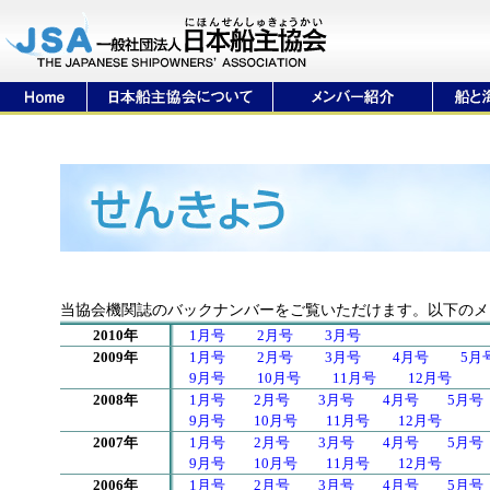
当協会機関誌のバックナンバーをご覧いただけます。以下のメ
2010年
1月号
2月号
3月号
2009年
1月号
2月号
3月号
4月号
5月
9月号
10月号
11月号
12月号
2008年
1月号
2月号
3月号
4月号
5月号
9月号
10月号
11月号
12月号
2007年
1月号
2月号
3月号
4月号
5月号
9月号
10月号
11月号
12月号
2006年
1月号
2月号
3月号
4月号
5月号