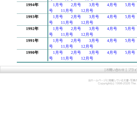
1994年
1月号
2月号
3月号
4月号
5月号
号
11月号
12月号
1993年
1月号
2月号
3月号
4月号
5月号
号
11月号
12月号
1992年
1月号
2月号
3月号
4月号
5月号
号
11月号
12月号
1991年
1月号
2月号
3月号
4月号
5月号
号
11月号
12月号
1990年
1月号
2月号
3月号
4月号
5月号
号
11月号
12月号